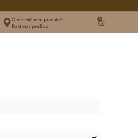
Onde está meu produto?
0
Rastrear pedido